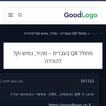
דלג לתוכן
Search
תפריט
דף הבית
»
מחולל QR בעברית – מהיר, גמיש וקל להורדה
מחולל QR בעברית – מהיר, גמיש וקל
להורדה
הגדרות
טיפ: אפשר ללחוץ
r
תוכן ה־QR (טקסט, URL, מספר ווטסאפ וכו')