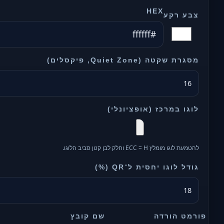
HEX
צבע רקע
מסגרת שקטה (Quiet Zone, פיקסלים)
לוגו במרכז (אופציונלי)
להטמעת לוגו מומלץ ECC = H וחלק לבן קטן סביב הלוגו.
גודל לוגו יחסית ל־QR (%)
פורמט הורדה
שם קובץ