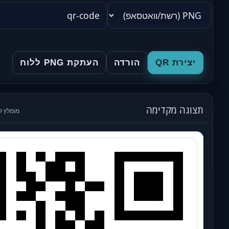
יצירת QR
הורדה
העתקת PNG ללוח
תצוגה מקדימה
מומלץ ל