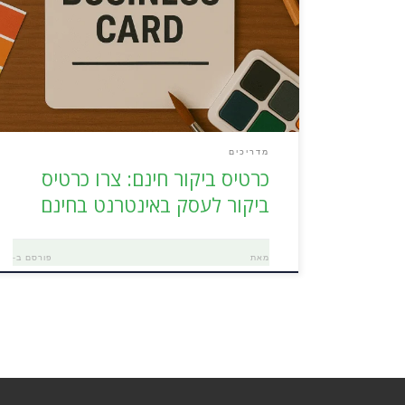
אפשרות לעצב כרטיס ביקור עסקי חינם
ובקלות. כרטיס איכותי. יצירת הכרטיס מתבצעת אונליין עם
תמיכה מלאה בעברית, כולל מגוון גדול של פונטים (גופנים)
עבריים. תחילת התהליך העיצוב גלשו לאתר
האינטרנט Canva והירשמו. כדי לעצב כרטיס ביקור לעסק
חינם יש קודם כל […]
מדריכים
כרטיס ביקור חינם: צרו כרטיס
ביקור לעסק באינטרנט בחינם
מאת
פורסם ב-