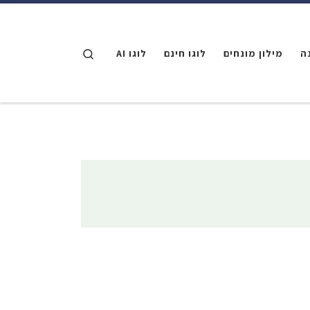
דלג לתוכן
Search
ה
מילון מונחים
לוגו חינם
לוגו AI