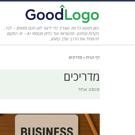
כאן תמצא כל מה שצריך כדי ליצור לוגו חכם וממותג – לבד,
בקלות ובחינם. מהשראה ועד כלים מבוססי AI – זה המקום
להתחיל את הדרך שלך כמותג.
דף הבית
»
מדריכים
מדריכים
פוסט אחד
בכתבה הקודמת הצגנו בפניכם מידע על עיצוב לוגו
חינם בקלות וזמין להורדה למחשב. בכתבה זו נציג בפניכם