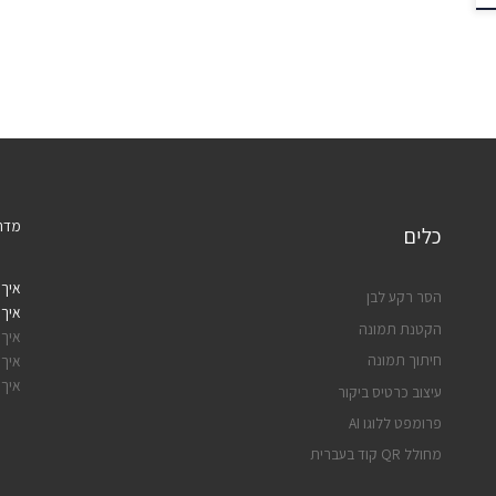
מדרי
כלים
איך 
הסר רקע לבן
איך 
הקטנת תמונה
איך 
חיתוך תמונה
איך 
איך 
עיצוב כרטיס ביקור
פרומפט ללוגו AI
מחולל QR קוד בעברית