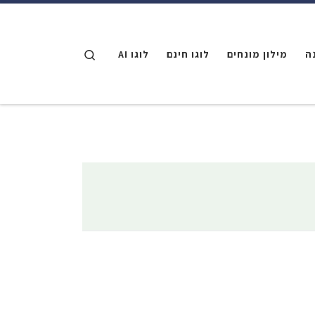
דלג לתוכן
Search
ה
מילון מונחים
לוגו חינם
לוגו AI