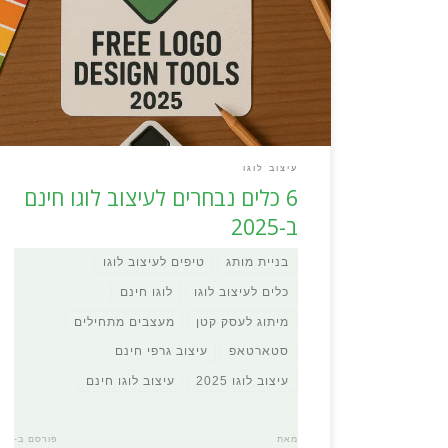
עם ההתקדמות הטכנולוגית, שנת 2025 מביאה איתה מגוון
כלים חדשניים שמאפשרים לכל אחד ואחת ליצור לוגו מקצועי
בקלות מדהימה. אספנו עבורכם את 6 הכלים המובילים
והמומלצים ביותר לעיצוב לוגו חינם, שיעזרו לכם להגשים את
החזון של המותג שלכם. הנה 3 טיפים […]
עיצוב לוגו
6 כלים נבחרים לעיצוב לוגו חינם
ב-2025
בניית מותג
טיפים לעיצוב לוגו
כלים לעיצוב לוגו
לוגו חינם
מיתוג לעסק קטן
מעצבים מתחילים
סטארטאפ
עיצוב גרפי חינם
עיצוב לוגו 2025
עיצוב לוגו חינם
מאת
פורסם ב-